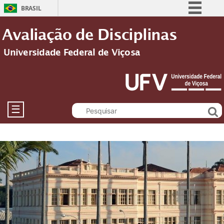
BRASIL
Simplifique!
Avaliação de Disciplinas
Comunica BR
Universidade Federal de Viçosa
Participe
Acesso à informação
Legislação
Canais
☰